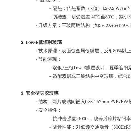
–
隔热：传热系数（
K值）1.5-2.5 W
–
防结露：耐受温差
-40℃至80℃，减
•
升级方案：三玻两腔结构（如
5+12A+5+1
2. Low-E低辐射玻璃
•
技术原理：表面镀金属银膜层，反射
80%以
•
节能表现：
–
双银
/三银Low-E膜层设计，夏季遮阳系
–
适配双层或三玻结构中空玻璃，综合
K
3. 安全型夹胶玻璃
•
结构：两片玻璃间嵌入
0.38-1.52mm PV
•
安全特性：
–
抗冲击强度
≥1000J，破碎后碎片粘附率
–
隔音性能：对低频交通噪音（
500H