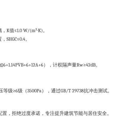
，K值≤1.0 W/(m²·K)。
，SHGC≤0.4。
.14PVB+6+12A+6），计权隔声量Rw≥42dB。
≥6级（3500Pa），通过GB/T 29738抗冲击测试。
配置，拒绝过度承诺，专注提升建筑节能与居住安全。