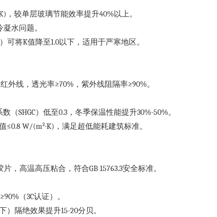
/(m²·K)，较单层玻璃节能效率提升40%以上。
少冷凝水问题。
2A+5）可将K值降至1.0以下，适用于严寒地区。
上红外线，透光率≥70%，紫外线阻隔率≥90%。
数（SHGC）低至0.3，冬季保温性能提升30%-50%。
值≤0.8 W/(m²·K)，满足超低能耗建筑标准。
B/EVA胶片，高温高压粘合，符合GB 15763.3安全标准。
≥90%（3C认证）。
z以下）隔绝效果提升15-20分贝。