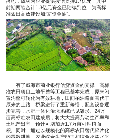
落地，成功为企业提供授信支持1.7亿元，其中
前期两笔合计1.3亿元资金已陆续到位，为高标
准农田高效建设加满“资金油”。
有了威海市商业银行信贷资金的支撑，高标
准农田项目土地平整等工程已基本完成，原来闲
置沟壑可转化为有效耕地，田间柏油路面替代了
原来的土路，桥梁进行了重新修缮，配套设备逐
步完善，水肥一体化灌溉系统已见雏形。24万
亩高标准农田建成后，将大大提高劳动生产率和
土地产出率，预计可增加近1.7万亩可种植面
积。同时，通过以规模化的高标农田替代碎片化
的零散耕地，农业综合生产能力和综合收益水平