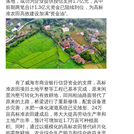
落地，成功为企业提供授信支持1.7亿元，其中
前期两笔合计1.3亿元资金已陆续到位，为高标
准农田高效建设加满“资金油”。
有了威海市商业银行信贷资金的支撑，高标
准农田项目土地平整等工程已基本完成，原来闲
置沟壑可转化为有效耕地，田间柏油路面替代了
原来的土路，桥梁进行了重新修缮，配套设备逐
步完善，水肥一体化灌溉系统已见雏形。24万
亩高标准农田建成后，将大大提高劳动生产率和
土地产出率，预计可增加近1.7万亩可种植面
积。同时，通过以规模化的高标农田替代碎片化
的零散耕地，农业综合生产能力和综合收益水平