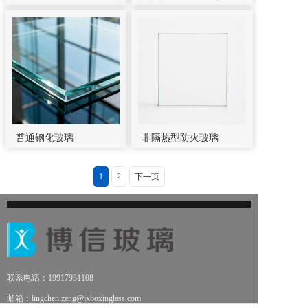
类...
普通钢化玻璃
非隔热型防火玻璃
（C...
1
2
下一页
联系电话：19917931108
邮箱：lingchen.zeng@jxboxinglass.com